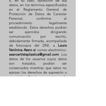
o, en su caso, oposición de sus
datos, en los términos especificados
en el Reglamento General de
Protección de Datos de Carácter
Personal, conforme al
procedimiento legalmente
establecido. Estos derechos podrán
ser ejercidos dirigiendo
comunicación por escrito,
debidamente firmada, acompañada
de fotocopia del DNI, a
Laura
Verónica Asaro a
l correo electrónico:
asaroartistaplastica@gmail.com
Los
datos de los usuarios cuyos datos
son tratados, podrán ser
conservados mientras que estos no
ejerzan los derechos de supresión u
oposición. Asimismo, en caso de
considerar vulnerado su derecho a la
protección de datos personales,
podrá interponer una reclamación
ante la Agencia Española de
Protección de Datos (
www.agpd.es
).